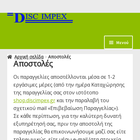
Απευθείας
Μετάβαση
μετάβαση
σε
στην
περιεχόμενο
πλοήγηση
κταση
Μενού
-
Αρχική σελίδα
Αποστολές
ύ
Αποστολές
Οι παραγγελίες αποστέλλονται μέσα σε 1-2
εργάσιμες μέρες (από την ημέρα Καταχώρησης
της παραγγελίας σας στον ιστότοπο
shop.discimpex.gr
και την παραλαβή του
σχετικού mail «Επιβεβαίωση Παραγγελίας»).
Σε κάθε περίπτωση, για την καλύτερη δυνατή
εξυπηρέτησή σας, πριν την αποστολή της
παραγγελίας θα επικοινωνήσουμε μαζί σας είτε
τηλεφωνικώς, είτε μέσω e-mail (στα στοιχεία