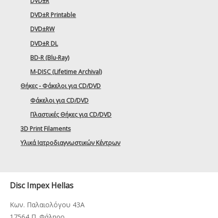
DVD±R
DVD±R Printable
DVD±RW
DVD±R DL
BD-R (Blu-Ray)
M-DISC (Lifetime Archival)
Θήκες - Φάκελοι για CD/DVD
Φάκελοι για CD/DVD
Πλαστικές Θήκες για CD/DVD
3D Print Filaments
Υλικά Ιατροδιαγνωστικών Κέντρων
Disc Impex Hellas
Κων. Παλαιολόγου 43Α
17564 Π. Φάληρο