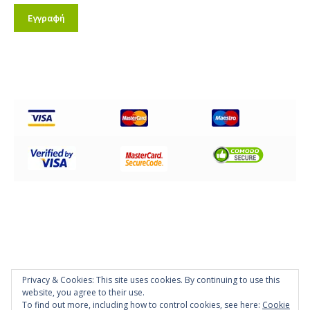
Privacy & Cookies: This site uses cookies. By continuing to use this
© Disc Impex Hellas 2026
website, you agree to their use.
Powered by
Papaki Managed WordPress with WooCommerce
To find out more, including how to control cookies, see here:
Cookie