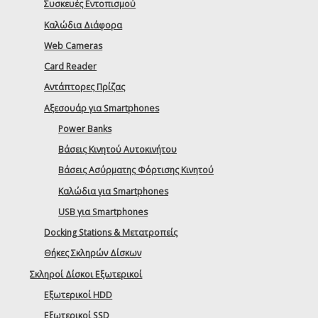
Συσκευές Εντοπισμού
Καλώδια Διάφορα
Web Cameras
Card Reader
Αντάπτορες Πρίζας
Αξεσουάρ για Smartphones
Power Banks
Βάσεις Κινητού Αυτοκινήτου
Βάσεις Ασύρματης Φόρτισης Κινητού
Καλώδια για Smartphones
USB για Smartphones
Docking Stations & Μετατροπείς
Θήκες Σκληρών Δίσκων
Σκληροί Δίσκοι Εξωτερικοί
Εξωτερικοί HDD
Εξωτερικοί SSD