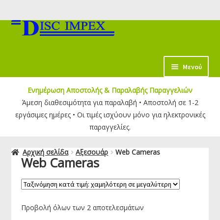
Απευθείας
Μετάβαση
μετάβαση
σε
στην
περιεχόμενο
πλοήγηση
κταση
Μενού
-
Ενημέρωση Αποστολής & Παραλαβής Παραγγελιών
ύ
κταση
Άμεση διαθεσιμότητα για παραλαβή • Αποστολή σε 1-2
-
εργάσιμες ημέρες • Οι τιμές ισχύουν μόνο για ηλεκτρονικές
ύ
κταση
παραγγελίες.
-
ύ
Αρχική σελίδα
Αξεσουάρ
Web Cameras
Web Cameras
κταση
-
ύ
Προβολή όλων των 2 αποτελεσμάτων