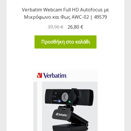
ύ
κταση
Verbatim Webcam Full HD Autofocus με
-
Μικρόφωνο και Φως AWC-02 | 49579
ύ
39,90
€
26,80
€
κταση
Προσθήκη στο καλάθι
-
ύ
κταση
-
ύ