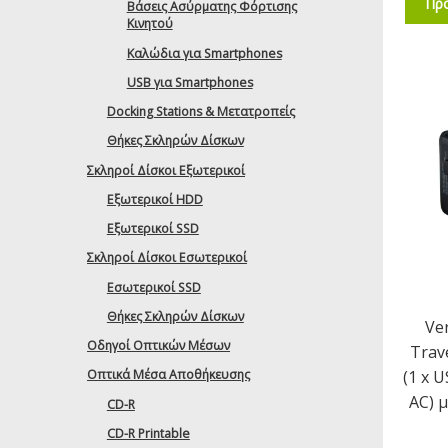
Προ
Βάσεις Ασύρματης Φόρτισης
Κινητού
Καλώδια για Smartphones
USB για Smartphones
Docking Stations & Μετατροπείς
Θήκες Σκληρών Δίσκων
Σκληροί Δίσκοι Εξωτερικοί
Εξωτερικοί HDD
Εξωτερικοί SSD
Σκληροί Δίσκοι Εσωτερικοί
Εσωτερικοί SSD
Θήκες Σκληρών Δίσκων
Ve
Οδηγοί Οπτικών Μέσων
Trav
(1 x U
Οπτικά Μέσα Αποθήκευσης
AC) 
CD-R
CD-R Printable