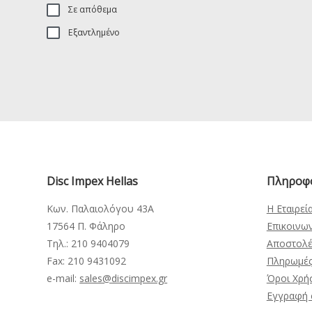
Σε απόθεμα
Εξαντλημένο
Disc Impex Hellas
Πληροφ
Κων. Παλαιολόγου 43Α
Η Εταιρεί
17564 Π. Φάληρο
Επικοινω
Τηλ.: 210 9404079
Αποστολέ
Fax: 210 9431092
Πληρωμέ
e-mail:
sales@discimpex.gr
Όροι Χρή
Εγγραφή 