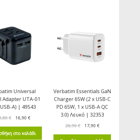
batim Universal
Verbatim Essentials GaN
l Adapter UTA-01
Charger 65W (2 x USB-C
x USB-A) | 49543
PD 65W, 1 x USB-A QC
3.0) Λευκό | 32353
9,80
€
16,90
€
26,90
€
17,90
€
σθήκη στο καλάθι