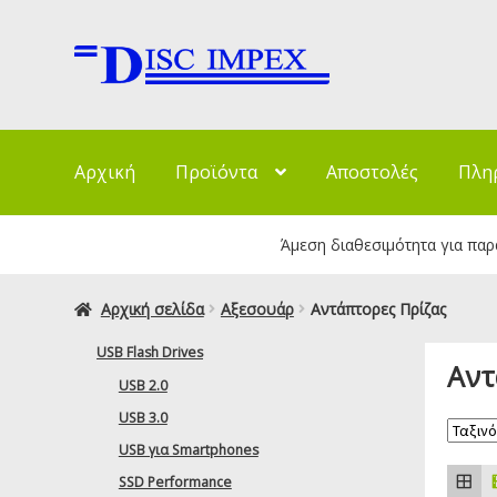
Απευθείας
Μετάβαση
μετάβαση
σε
στην
περιεχόμενο
πλοήγηση
Αρχική
Προϊόντα
Αποστολές
Πλη
Άμεση διαθεσιμότητα για παρα
Αρχική σελίδα
Αξεσουάρ
Αντάπτορες Πρίζας
USB Flash Drives
Αντ
USB 2.0
USB 3.0
USB για Smartphones
SSD Performance