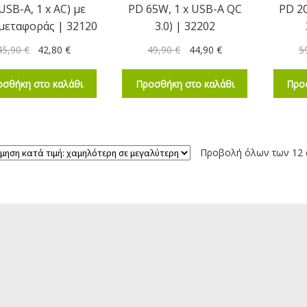
 USB-A, 1 x AC) με
PD 65W, 1 x USB-A QC
PD 2
μεταφοράς | 32120
3.0) | 32202
45,90
€
42,80
€
49,90
€
44,90
€
5
σθήκη στο καλάθι
Προσθήκη στο καλάθι
Προ
Προβολή όλων των 12