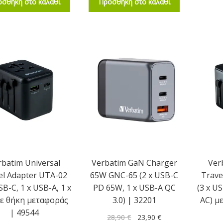
σθήκη στο καλάθι
Προσθήκη στο καλάθι
rbatim Universal
Verbatim GaN Charger
Ver
el Adapter UTA-02
65W GNC-65 (2 x USB-C
Trave
SB-C, 1 x USB-A, 1 x
PD 65W, 1 x USB-A QC
(3 x US
με θήκη μεταφοράς
3.0) | 32201
AC) μ
| 49544
28,90
€
23,90
€