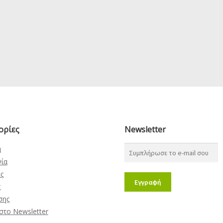
ορίες
Newsletter
α
νία
ς
ς
σης
στο Newsletter