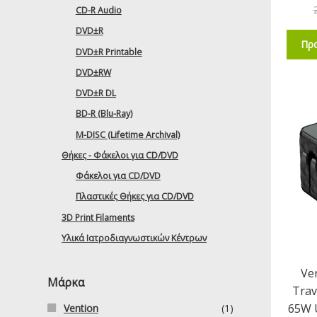
CD-R Audio
DVD±R
Προ
DVD±R Printable
DVD±RW
DVD±R DL
BD-R (Blu-Ray)
M-DISC (Lifetime Archival)
Θήκες - Φάκελοι για CD/DVD
Φάκελοι για CD/DVD
Πλαστικές Θήκες για CD/DVD
3D Print Filaments
Υλικά Ιατροδιαγνωστικών Κέντρων
Ve
Μάρκα
Trav
65W U
Vention
(1)