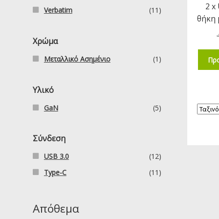
2 x
Verbatim
(11)
θήκη 
Χρώμα
Μεταλλικό Ασημένιο
(1)
Προ
Υλικό
GaN
(5)
Σύνδεση
USB 3.0
(12)
Type-C
(11)
Απόθεμα