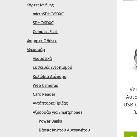
Κάρτες Μνήμης
microSDHC/SDXC
SDHC/SDXC
Compact Flash
Φορητές Οθόνες
Αξεσουάρ
Ακουστικά
Συσκευές Εντοπισμού
Καλώδια Διάφορα
Web Cameras
Ve
Card Reader
Αυτο
Αντάπτορες Πρίζας
USB-C
3
Αξεσουάρ για Smartphones
Power Banks
Βάσεις Κινητού Αυτοκινήτου