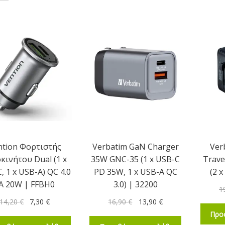
ntion Φορτιστής
Verbatim GaN Charger
Ver
κινήτου Dual (1 x
35W GNC-35 (1 x USB-C
Trave
, 1 x USB-A) QC 4.0
PD 35W, 1 x USB-A QC
(2 
A 20W | FFBH0
3.0) | 32200
1
14,20
€
7,30
€
16,90
€
13,90
€
Προ