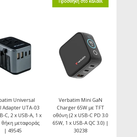
Προσθήκη στο καλάθι
batim Universal
Verbatim Mini GaN
l Adapter UTA-03
Charger 65W με TFT
B-C, 2 x USB-A, 1 x
οθόνη (2 x USB-C PD 3.0
ε θήκη μεταφοράς
65W, 1 x USB-A QC 3.0) |
| 49545
30238