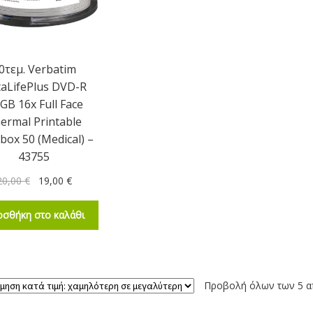
0τεμ. Verbatim
aLifePlus DVD-R
7GB 16x Full Face
ermal Printable
box 50 (Medical) –
43755
20,00
€
19,00
€
σθήκη στο καλάθι
Προβολή όλων των 5 α