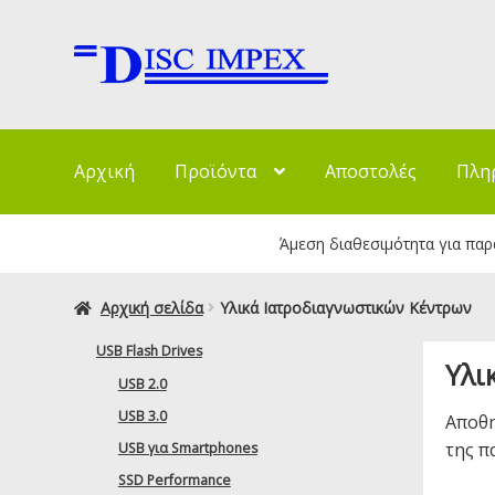
Απευθείας
Μετάβαση
μετάβαση
σε
στην
περιεχόμενο
πλοήγηση
Αρχική
Προϊόντα
Αποστολές
Πλη
Άμεση διαθεσιμότητα για παρα
Αρχική σελίδα
Υλικά Ιατροδιαγνωστικών Κέντρων
USB Flash Drives
Υλι
USB 2.0
USB 3.0
Αποθη
της π
USB για Smartphones
SSD Performance