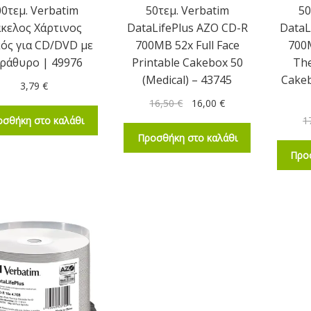
00τεμ. Verbatim
50τεμ. Verbatim
50
κελος Χάρτινος
DataLifePlus AZO CD-R
DataL
ός για CD/DVD με
700MB 52x Full Face
700M
ράθυρο | 49976
Printable Cakebox 50
The
(Medical) – 43745
Cakeb
3,79
€
16,50
€
16,00
€
σθήκη στο καλάθι
1
Προσθήκη στο καλάθι
Προ