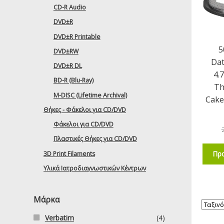
CD-R Audio
DVD±R
DVD±R Printable
5
DVD±RW
Dat
DVD±R DL
4.
BD-R (Blu-Ray)
Th
M-DISC (Lifetime Archival)
Cake
Θήκες - Φάκελοι για CD/DVD
Φάκελοι για CD/DVD
Πλαστικές Θήκες για CD/DVD
Προ
3D Print Filaments
Υλικά Ιατροδιαγνωστικών Κέντρων
Μάρκα
Verbatim
(4)