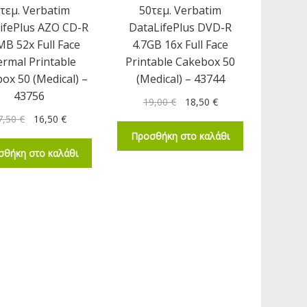
τεμ. Verbatim
50τεμ. Verbatim
ifePlus AZO CD-R
DataLifePlus DVD-R
B 52x Full Face
4.7GB 16x Full Face
rmal Printable
Printable Cakebox 50
ox 50 (Medical) –
(Medical) – 43744
43756
19,00
€
18,50
€
7,50
€
16,50
€
Προσθήκη στο καλάθι
σθήκη στο καλάθι