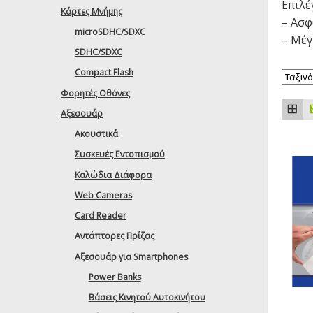
Επιλέ
Κάρτες Μνήμης
– Ασφ
microSDHC/SDXC
– Μέγ
SDHC/SDXC
Compact Flash
Φορητές Οθόνες
Αξεσουάρ
Ακουστικά
Συσκευές Εντοπισμού
Καλώδια Διάφορα
Web Cameras
Card Reader
Αντάπτορες Πρίζας
Αξεσουάρ για Smartphones
Power Banks
Βάσεις Κινητού Αυτοκινήτου