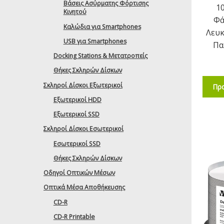
Βάσεις Ασύρματης Φόρτισης
1
Κινητού
Φά
Καλώδια για Smartphones
Λευκ
USB για Smartphones
Πα
Docking Stations & Μετατροπείς
Θήκες Σκληρών Δίσκων
Σκληροί Δίσκοι Εξωτερικοί
Προ
Εξωτερικοί HDD
Εξωτερικοί SSD
Σκληροί Δίσκοι Εσωτερικοί
Εσωτερικοί SSD
Θήκες Σκληρών Δίσκων
Οδηγοί Οπτικών Μέσων
Οπτικά Μέσα Αποθήκευσης
CD-R
CD-R Printable