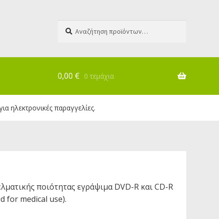
Αναζήτηση
Αναζήτηση
για:
0,00
€
0 τεμάχια
για ηλεκτρονικές παραγγελίες.
γελματικής ποιότητας εγράψιμα DVD-R και CD-R
 for medical use).