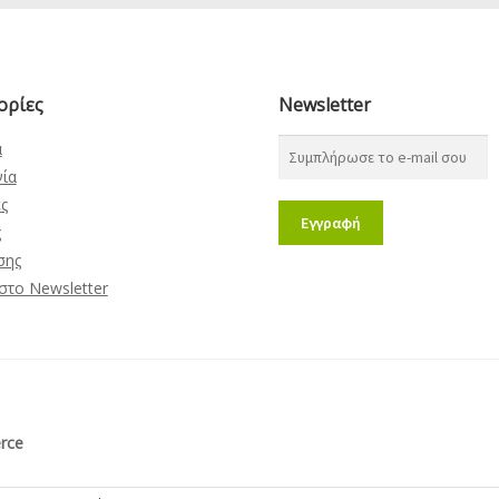
ορίες
Newsletter
α
νία
ς
ς
σης
στο Newsletter
rce