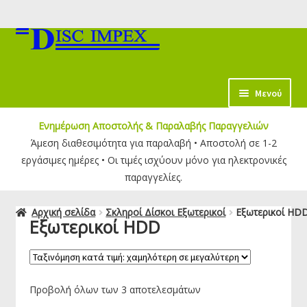
Απευθείας
Μετάβαση
μετάβαση
σε
στην
περιεχόμενο
πλοήγηση
κταση
Μενού
-
Ενημέρωση Αποστολής & Παραλαβής Παραγγελιών
ύ
κταση
Άμεση διαθεσιμότητα για παραλαβή • Αποστολή σε 1-2
-
εργάσιμες ημέρες • Οι τιμές ισχύουν μόνο για ηλεκτρονικές
ύ
κταση
παραγγελίες.
-
ύ
Αρχική σελίδα
Σκληροί Δίσκοι Εξωτερικοί
Εξωτερικοί HD
Εξωτερικοί HDD
κταση
-
ύ
κταση
-
Προβολή όλων των 3 αποτελεσμάτων
ύ