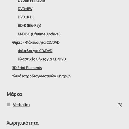
DVD±R Printable
DVD±RW
DVD±R DL
BD-R (Blu-Ray)
M-DISC (Lifetime Archival)
Θήκες - Φάκελοι για CD/DVD
Φάκελοι για CD/DVD
Πλαστικές Θήκες για CD/DVD
3D Print Filaments
Υλικά Ιατροδιαγνωστικών Κέντρων
Μάρκα
Verbatim
(3)
Χωρητικότητα