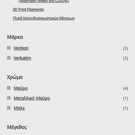
Πλαστικές Θήκες για CD/DVD
3D Print Filaments
Υλικά Ιατροδιαγνωστικών Κέντρων
Μάρκα
Vention
(3)
Verbatim
(2)
Χρώμα
Μαύρο
(4)
Μεταλλικό Μαύρο
(1)
Μπλε
(1)
Μέγεθος