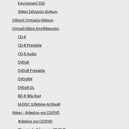
Εσωτερικοί SSD
Θήκες Σκληρών Δίσκων
Οδηγοί Οπτικών Μέσων
Οπτικά Μέσα Αποθήκευσης
CD-R
CD-R Printable
CD-R Audio
DVD±R
DVD±R Printable
DVD±RW
DVD±R DL
BD-R (Blu-Ray)
M-DISC (Lifetime Archival)
Θήκες - Φάκελοι για CD/DVD
Φάκελοι για CD/DVD