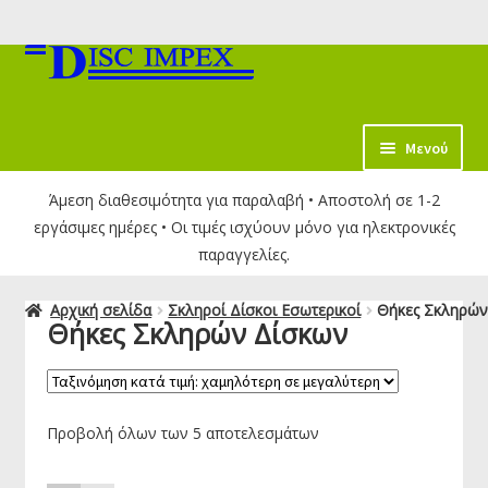
Απευθείας
Μετάβαση
μετάβαση
σε
στην
περιεχόμενο
πλοήγηση
κταση
Μενού
-
Άμεση διαθεσιμότητα για παραλαβή • Αποστολή σε 1-2
ύ
εργάσιμες ημέρες • Οι τιμές ισχύουν μόνο για ηλεκτρονικές
παραγγελίες.
Αρχική σελίδα
Σκληροί Δίσκοι Εσωτερικοί
Θήκες Σκληρών
Θήκες Σκληρών Δίσκων
Προβολή όλων των 5 αποτελεσμάτων