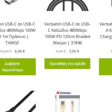
on USB-C σε USB-C
Verbatim USB-C σε USB-
Verba
διο 480Mbps 100W
C Καλώδιο 480Mbps
A 
D 1m Πράσινο |
100W PD 120cm Braided
Charg
TAWGF
Μαύρο | 31846
10,30
€
6,90
€
9,90
€
7,50
€
Διαβάστε
Προσθήκη στο καλάθι
περισσότερα