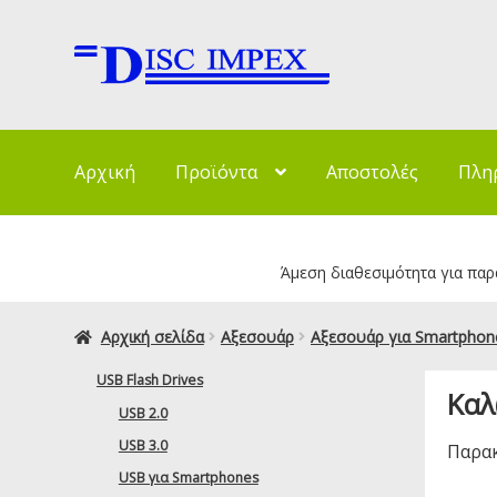
Απευθείας
Μετάβαση
μετάβαση
σε
στην
περιεχόμενο
πλοήγηση
Αρχική
Προϊόντα
Αποστολές
Πλη
Άμεση διαθεσιμότητα για παρα
Αρχική σελίδα
Αξεσουάρ
Αξεσουάρ για Smartphon
USB Flash Drives
Καλ
USB 2.0
USB 3.0
Παρακ
USB για Smartphones