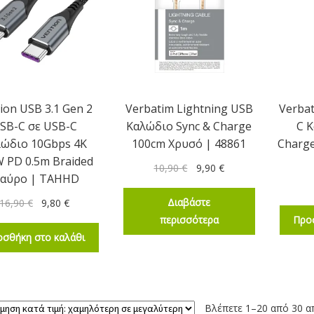
ion USB 3.1 Gen 2
Verbatim Lightning USB
Verba
SB-C σε USB-C
Καλώδιο Sync & Charge
C 
λώδιο 10Gbps 4K
100cm Χρυσό | 48861
Charge
 PD 0.5m Braided
10,90
€
9,90
€
αύρο | TAHHD
Διαβάστε
16,90
€
9,80
€
περισσότερα
Προ
σθήκη στο καλάθι
Βλέπετε 1–20 από 30 α