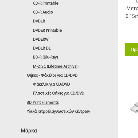
CD-R Printable
Μετα
CD-R Audio
0.15
DVD±R
DVD±R Printable
DVD±RW
DVD±R DL
Προ
BD-R (Blu-Ray)
M-DISC (Lifetime Archival)
Θήκες - Φάκελοι για CD/DVD
Φάκελοι για CD/DVD
Πλαστικές Θήκες για CD/DVD
3D Print Filaments
Υλικά Ιατροδιαγνωστικών Κέντρων
Μάρκα