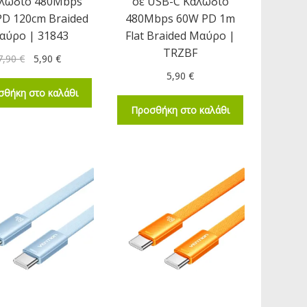
αλώδιο 480Mbps
σε USB-C Καλώδιο
D 120cm Braided
480Mbps 60W PD 1m
αύρο | 31843
Flat Braided Μαύρο |
TRZBF
7,90
€
5,90
€
5,90
€
σθήκη στο καλάθι
Προσθήκη στο καλάθι