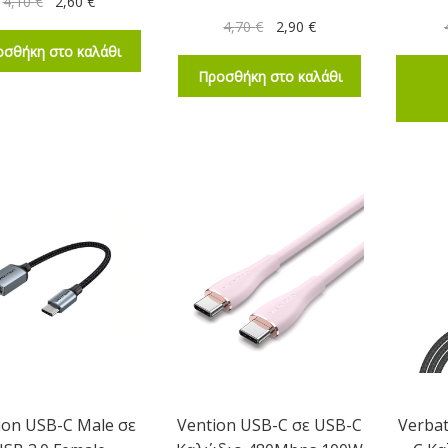
4,10
€
2,60
€
4,70
€
2,90
€
σθήκη στο καλάθι
Προσθήκη στο καλάθι
ion USB-C Male σε
Vention USB-C σε USB-C
Verba