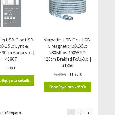
tim USB-C σε USB-
Verbatim USB-C σε USB-
Καλώδιο Sync &
C Magnetic Καλώδιο
 30cm Ασημένιο |
480Mbps 100W PD
48867
120cm Braided Γαλάζιο |
31856
9,90
€
15,90
€
11,90
€
σθήκη στο καλάθι
Προσθήκη στο καλάθι
ποτελέσματα
1
2