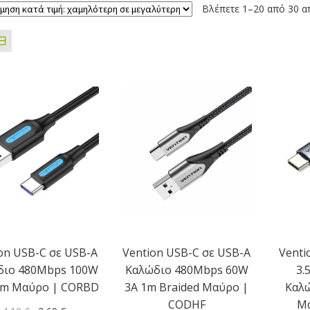
Βλέπετε 1–20 από 30 α
on USB-C σε USB-A
Vention USB-C σε USB-A
Venti
διο 480Mbps 100W
Καλώδιο 480Mbps 60W
3.
5m Μαύρο | CORBD
3A 1m Braided Μαύρο |
Καλώ
CODHF
Μα