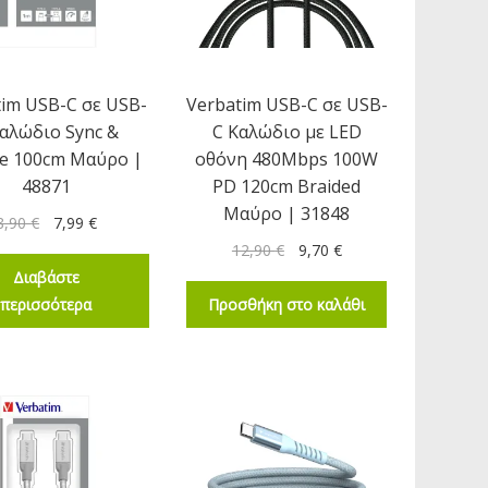
tim USB-C σε USB-
Verbatim USB-C σε USB-
Καλώδιο Sync &
C Καλώδιο με LED
e 100cm Μαύρο |
οθόνη 480Mbps 100W
48871
PD 120cm Braided
Μαύρο | 31848
8,90
€
7,99
€
12,90
€
9,70
€
Διαβάστε
περισσότερα
Προσθήκη στο καλάθι