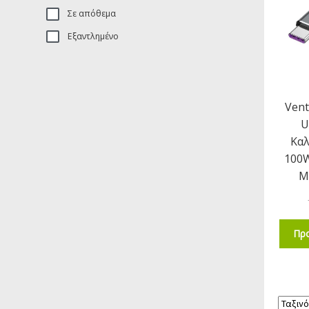
Σε απόθεμα
Εξαντλημένο
Vent
U
Κα
100W
Μ
Προ