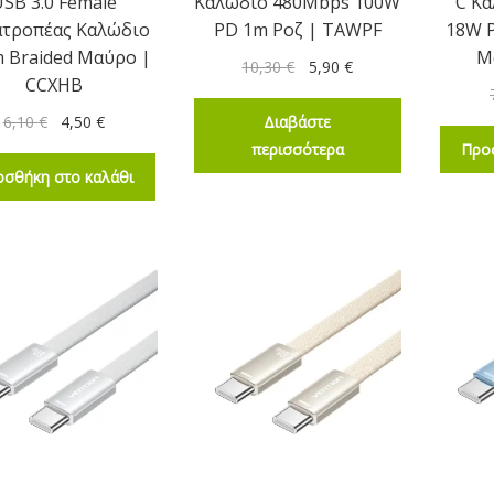
USB 3.0 Female
Καλώδιο 480Mbps 100W
C Κ
τροπέας Καλώδιο
PD 1m Ροζ | TAWPF
18W P
m Braided Μαύρο |
Μ
10,30
€
5,90
€
CCXHB
Διαβάστε
6,10
€
4,50
€
περισσότερα
Προ
σθήκη στο καλάθι