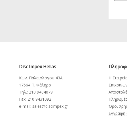
Disc Impex Hellas
Πληροφ
Κων. Παλαιολόγου 43Α
Η Εταιρεί
17564 Π. Φάληρο
Επικοινω
Τηλ.: 210 9404079
Αποστολέ
Fax: 210 9431092
Πληρωμέ
e-mail:
sales@discimpex.gr
Όροι Χρή
Εγγραφή 