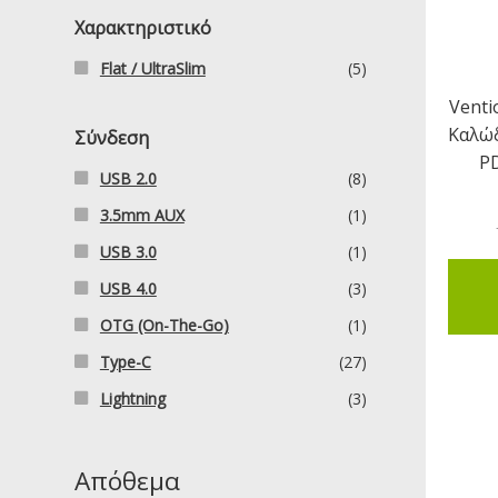
Χαρακτηριστικό
Flat / UltraSlim
(5)
Venti
Καλώ
Σύνδεση
P
USB 2.0
(8)
3.5mm AUX
(1)
USB 3.0
(1)
USB 4.0
(3)
OTG (On-The-Go)
(1)
Type-C
(27)
Lightning
(3)
Απόθεμα