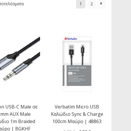
ποτελέσματα
1
2
on USB-C Male σε
Verbatim Micro USB
5mm AUX Male
Καλώδιο Sync & Charge
διο 1m Braided
100cm Μαύρο | 48863
ύρο | BGKHF