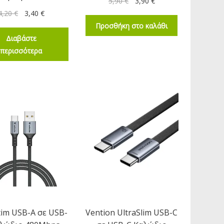
5,90
€
3,90
€
4,20
€
3,40
€
Προσθήκη στο καλάθι
Διαβάστε
περισσότερα
tim USB-A σε USB-
Vention UltraSlim USB-C