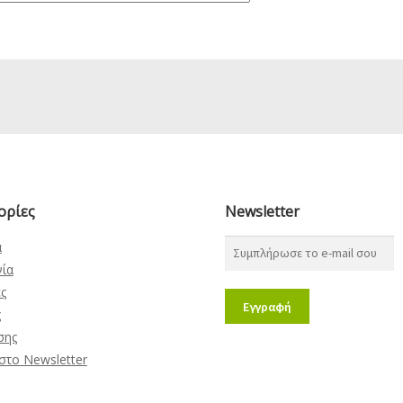
ορίες
Newsletter
α
νία
ς
ς
σης
στο Newsletter