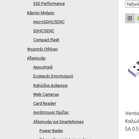
SSD Performance
Κάρτες Μνήμης
microSDHC/SDXC
SDHC/SDXC
Compact Flash
Φορητές Οθόνες
Αξεσουάρ
Ακουστικά
Συσκευές Εντοπισμού
Καλώδια Διάφορα
Web Cameras
Card Reader
Venti
Αντάπτορες Πρίζας
Καλώ
Αξεσουάρ για Smartphones
5A 0.
Power Banks