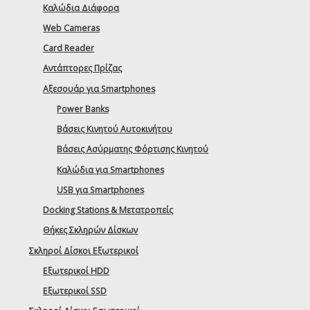
Καλώδια Διάφορα
Web Cameras
Card Reader
Αντάπτορες Πρίζας
Αξεσουάρ για Smartphones
Power Banks
Βάσεις Κινητού Αυτοκινήτου
Βάσεις Ασύρματης Φόρτισης Κινητού
Καλώδια για Smartphones
USB για Smartphones
Docking Stations & Μετατροπείς
Θήκες Σκληρών Δίσκων
Σκληροί Δίσκοι Εξωτερικοί
Εξωτερικοί HDD
Εξωτερικοί SSD