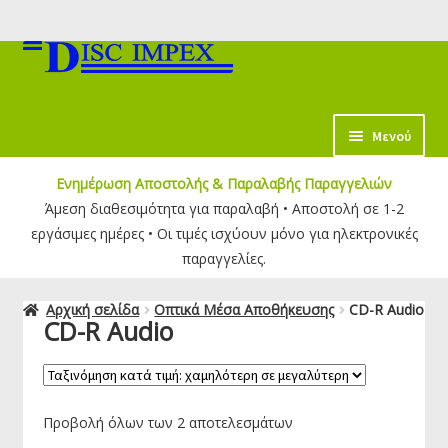
Απευθείας
Μετάβαση
μετάβαση
σε
στην
περιεχόμενο
πλοήγηση
κταση
Μενού
-
Ενημέρωση Αποστολής & Παραλαβής Παραγγελιών
ύ
κταση
Άμεση διαθεσιμότητα για παραλαβή • Αποστολή σε 1-2
-
εργάσιμες ημέρες • Οι τιμές ισχύουν μόνο για ηλεκτρονικές
ύ
κταση
παραγγελίες.
-
ύ
Αρχική σελίδα
Οπτικά Μέσα Αποθήκευσης
CD-R Audio
CD-R Audio
κταση
-
ύ
κταση
-
Προβολή όλων των 2 αποτελεσμάτων
ύ