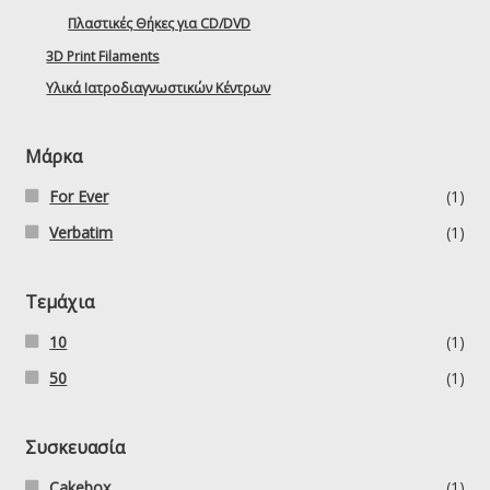
Πλαστικές Θήκες για CD/DVD
3D Print Filaments
Υλικά Ιατροδιαγνωστικών Κέντρων
Μάρκα
For Ever
(1)
Verbatim
(1)
Τεμάχια
10
(1)
50
(1)
Συσκευασία
Cakebox
(1)