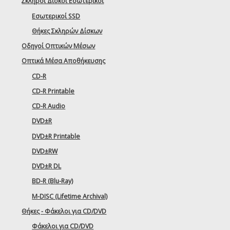
Σκληροί Δίσκοι Εσωτερικοί
Εσωτερικοί SSD
Θήκες Σκληρών Δίσκων
Οδηγοί Οπτικών Μέσων
Οπτικά Μέσα Αποθήκευσης
CD-R
CD-R Printable
CD-R Audio
DVD±R
DVD±R Printable
DVD±RW
DVD±R DL
BD-R (Blu-Ray)
M-DISC (Lifetime Archival)
Θήκες - Φάκελοι για CD/DVD
Φάκελοι για CD/DVD