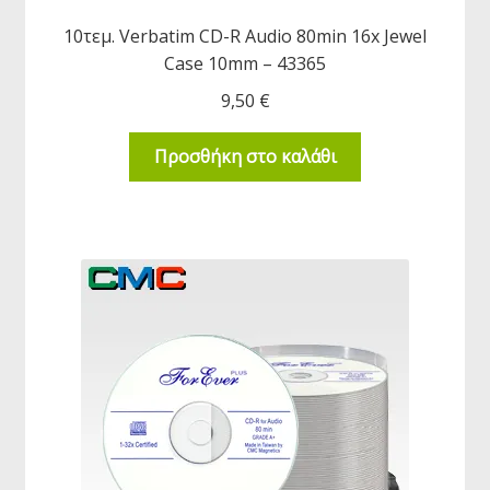
10τεμ. Verbatim CD-R Audio 80min 16x Jewel
Case 10mm – 43365
9,50
€
Προσθήκη στο καλάθι
κταση
-
ύ