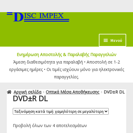
Απευθείας
Μετάβαση
μετάβαση
σε
στην
περιεχόμενο
πλοήγηση
κταση
Μενού
-
Ενημέρωση Αποστολής & Παραλαβής Παραγγελιών
ύ
κταση
Άμεση διαθεσιμότητα για παραλαβή • Αποστολή σε 1-2
-
εργάσιμες ημέρες • Οι τιμές ισχύουν μόνο για ηλεκτρονικές
ύ
κταση
παραγγελίες.
-
ύ
Αρχική σελίδα
Οπτικά Μέσα Αποθήκευσης
DVD±R DL
DVD±R DL
κταση
-
ύ
κταση
-
Προβολή όλων των 4 αποτελεσμάτων
ύ