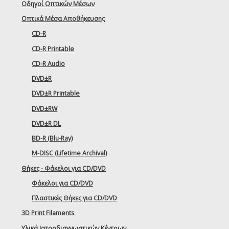
Οδηγοί Οπτικών Μέσων
Οπτικά Μέσα Αποθήκευσης
CD-R
CD-R Printable
CD-R Audio
DVD±R
DVD±R Printable
DVD±RW
DVD±R DL
BD-R (Blu-Ray)
M-DISC (Lifetime Archival)
Θήκες - Φάκελοι για CD/DVD
Φάκελοι για CD/DVD
Πλαστικές Θήκες για CD/DVD
3D Print Filaments
Υλικά Ιατροδιαγνωστικών Κέντρων