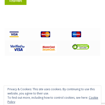
Privacy & Cookies: This site uses cookies. By continuing to use this
© Disc Impex Hellas 2026
website, you agree to their use.
Powered by
Papaki Managed WordPress with WooCommerce
To find out more, including how to control cookies, see here:
Cookie
Policy