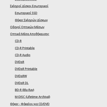
Σκληροί Δίσκοι Εσωτερικοί
Εσωτερικοί SSD
Θήκες Σκληρών Δίσκων
Οδηγοί Οπτικών Μέσων
Οπτικά Μέσα Αποθήκευσης
CD-R
CD-R Printable
CD-R Audio
DVD±R
DVD±R Printable
DVD±RW
DVD±R DL
BD-R (Blu-Ray)
M-DISC (Lifetime Archival)
Θήκες - Φάκελοι για CD/DVD