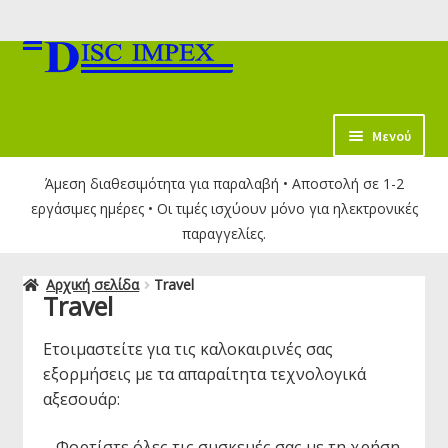
Απευθείας
Μετάβαση
μετάβαση
σε
στην
περιεχόμενο
πλοήγηση
κταση
Μενού
-
Άμεση διαθεσιμότητα για παραλαβή • Αποστολή σε 1-2
ύ
εργάσιμες ημέρες • Οι τιμές ισχύουν μόνο για ηλεκτρονικές
παραγγελίες.
Αρχική σελίδα
Travel
Travel
Ετοιμαστείτε για τις καλοκαιρινές σας
εξορμήσεις με τα απαραίτητα τεχνολογικά
αξεσουάρ:
– Φορτίστε όλες τις συσκευές σας με τη χρήση