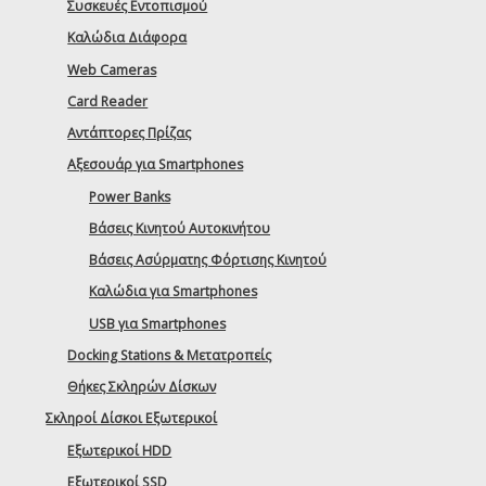
Συσκευές Εντοπισμού
Καλώδια Διάφορα
Web Cameras
Card Reader
Αντάπτορες Πρίζας
Αξεσουάρ για Smartphones
Power Banks
Βάσεις Κινητού Αυτοκινήτου
Βάσεις Ασύρματης Φόρτισης Κινητού
Καλώδια για Smartphones
USB για Smartphones
Docking Stations & Μετατροπείς
Θήκες Σκληρών Δίσκων
Σκληροί Δίσκοι Εξωτερικοί
Εξωτερικοί HDD
Εξωτερικοί SSD