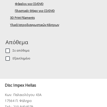
Φάκελοι για CD/DVD
Πλαστικές Θήκες για CD/DVD
3D Print Filaments
Υλικά Ιατροδιαγνωστικών Κέντρων
Απόθεμα
Σε απόθεμα
Εξαντλημένο
Disc Impex Hellas
Κων. Παλαιολόγου 43Α
17564 Π. Φάληρο
Τηλ.: 210 9404079