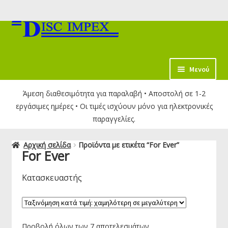
Απευθείας
Μετάβαση
μετάβαση
σε
στην
περιεχόμενο
πλοήγηση
κταση
Μενού
-
Άμεση διαθεσιμότητα για παραλαβή • Αποστολή σε 1-2
ύ
εργάσιμες ημέρες • Οι τιμές ισχύουν μόνο για ηλεκτρονικές
παραγγελίες.
Αρχική σελίδα
Προϊόντα με ετικέτα “For Ever”
For Ever
Κατασκευαστής
Προβολή όλων των 7 αποτελεσμάτων