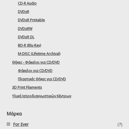
CD-R Audio
DVD±R
DVD±R Printable
DVD±RW
DVD±R DL
BD-R (Blu-Ray)
M-DISC (Lifetime Archival)
Θήκες - Φάκελοι για CD/DVD
Φάκελοι για CD/DVD
Πλαστικές Θήκες για CD/DVD
3D Print Filaments
Υλικά Ιατροδιαγνωστικών Κέντρων
Μάρκα
For Ever
(7)