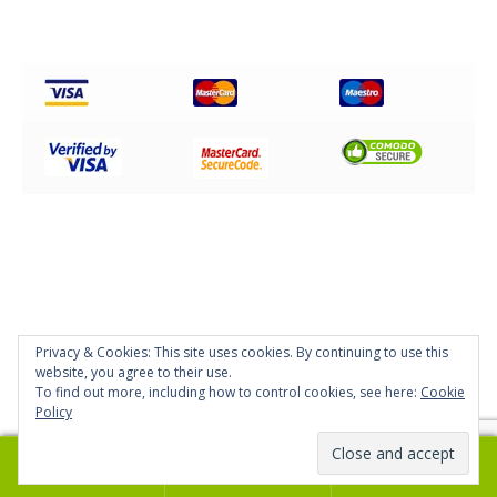
Privacy & Cookies: This site uses cookies. By continuing to use this
© Disc Impex Hellas 2026
website, you agree to their use.
Powered by
Papaki Managed WordPress with WooCommerce
To find out more, including how to control cookies, see here:
Cookie
Policy
0
Αναζήτηση
Αναζήτηση