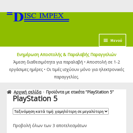
Απευθείας
Μετάβαση
μετάβαση
σε
στην
περιεχόμενο
πλοήγηση
κταση
Μενού
-
Ενημέρωση Αποστολής & Παραλαβής Παραγγελιών
ύ
Άμεση διαθεσιμότητα για παραλαβή • Αποστολή σε 1-2
εργάσιμες ημέρες • Οι τιμές ισχύουν μόνο για ηλεκτρονικές
παραγγελίες.
Αρχική σελίδα
Προϊόντα με ετικέτα “PlayStation 5”
PlayStation 5
Προβολή όλων των 3 αποτελεσμάτων