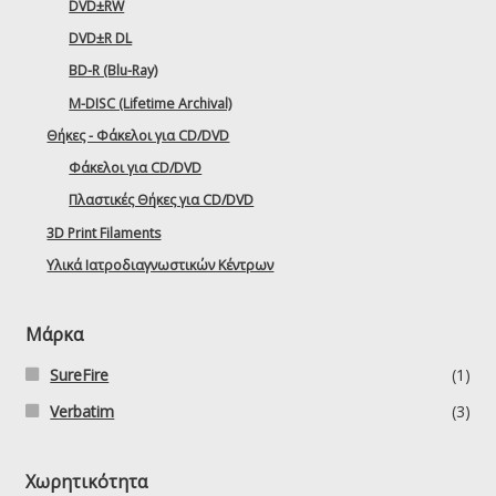
DVD±RW
DVD±R DL
BD-R (Blu-Ray)
M-DISC (Lifetime Archival)
Θήκες - Φάκελοι για CD/DVD
Φάκελοι για CD/DVD
Πλαστικές Θήκες για CD/DVD
3D Print Filaments
Υλικά Ιατροδιαγνωστικών Κέντρων
Μάρκα
SureFire
(1)
Verbatim
(3)
Χωρητικότητα