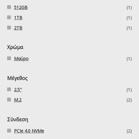
512GB
(1)
1TB
(1)
2TB
(1)
Χρώμα
Μαύρο
(1)
Μέγεθος
2.5"
(1)
M.2
(2)
Σύνδεση
PCIe 4.0 NVMe
(2)