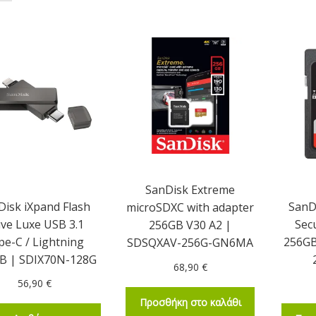
SanDisk Extreme
Disk iXpand Flash
SanD
microSDXC with adapter
ive Luxe USB 3.1
Sec
256GB V30 A2 |
pe-C / Lightning
256GB
SDSQXAV-256G-GN6MA
B | SDIX70N-128G
68,90
€
56,90
€
Προσθήκη στο καλάθι