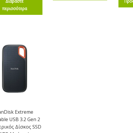
Διαβάστε
Προ
περισσότερα
anDisk Extreme
able USB 3.2 Gen 2
ερικός Δίσκος SSD