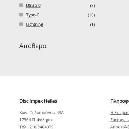
USB 3.0
(8)
Type-C
(10)
Lightning
(1)
Απόθεμα
Disc Impex Hellas
Πληροφ
Κων. Παλαιολόγου 43Α
Η Εταιρεί
17564 Π. Φάληρο
Επικοινω
Τηλ.: 210 9404079
Αποστολέ