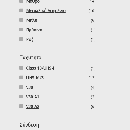
Μαύρο
(14)
Μεταλλικό Ασημένιο
(10)
Μπλε
(6)
Πράσινο
(1)
Ροζ
(1)
Ταχύτητα
Class 10/UHS-I
(1)
UHS-I/U3
(12)
V30
(4)
V30 A1
(2)
V30 A2
(6)
Σύνδεση