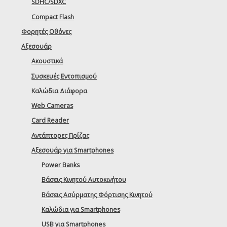
SDHC/SDXC
Compact Flash
Φορητές Οθόνες
Αξεσουάρ
Ακουστικά
Συσκευές Εντοπισμού
Καλώδια Διάφορα
Web Cameras
Card Reader
Αντάπτορες Πρίζας
Αξεσουάρ για Smartphones
Power Banks
Βάσεις Κινητού Αυτοκινήτου
Βάσεις Ασύρματης Φόρτισης Κινητού
Καλώδια για Smartphones
USB για Smartphones