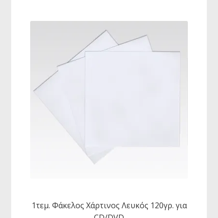
1τεμ. Φάκελος Χάρτινος Λευκός 120γρ. για
CD/DVD