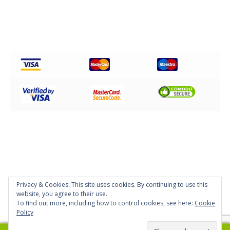
Privacy & Cookies: This site uses cookies. By continuing to use this
© Disc Impex Hellas 2026
website, you agree to their use.
Powered by
Papaki Managed WordPress with WooCommerce
To find out more, including how to control cookies, see here:
Cookie
Policy