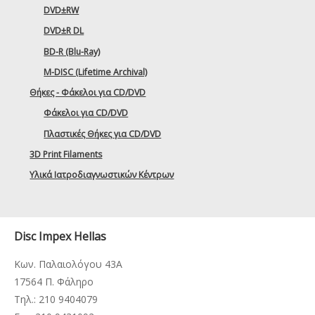
DVD±RW
DVD±R DL
BD-R (Blu-Ray)
M-DISC (Lifetime Archival)
Θήκες - Φάκελοι για CD/DVD
Φάκελοι για CD/DVD
Πλαστικές Θήκες για CD/DVD
3D Print Filaments
Υλικά Ιατροδιαγνωστικών Κέντρων
Disc Impex Hellas
Κων. Παλαιολόγου 43Α
17564 Π. Φάληρο
Τηλ.: 210 9404079