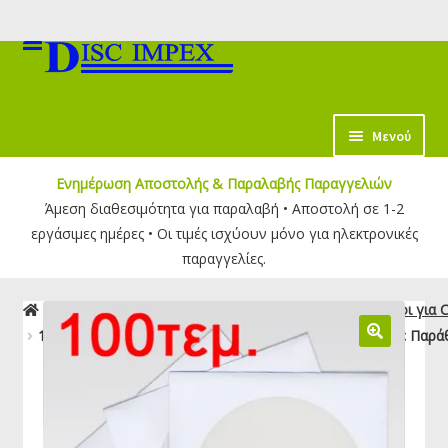
Απευθείας
Μετάβαση
μετάβαση
σε
στην
περιεχόμενο
πλοήγηση
κταση
Μενού
-
Ενημέρωση Αποστολής & Παραλαβής Παραγγελιών
ύ
Άμεση διαθεσιμότητα για παραλαβή • Αποστολή σε 1-2
εργάσιμες ημέρες • Οι τιμές ισχύουν μόνο για ηλεκτρονικές
παραγγελίες.
Αρχική σελίδα
Θήκες - Φάκελοι για CD/DVD
Φάκελοι για
100τεμ. Φάκελος Χάρτινος Λευκός 120γρ. για CD/DVD με Παρ