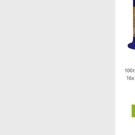
100τ
16x