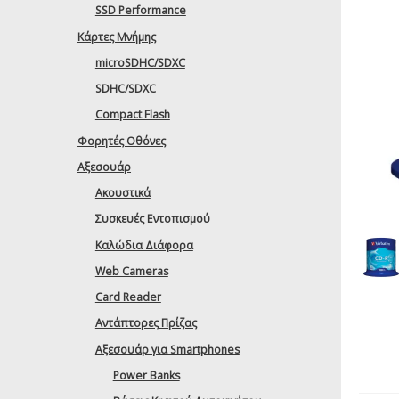
SSD Performance
Κάρτες Μνήμης
microSDHC/SDXC
SDHC/SDXC
Compact Flash
Φορητές Οθόνες
Αξεσουάρ
Ακουστικά
Συσκευές Εντοπισμού
Καλώδια Διάφορα
Web Cameras
Card Reader
Αντάπτορες Πρίζας
Αξεσουάρ για Smartphones
Power Banks