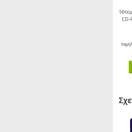
50τεμ
CD-R
Χαμηλ
Σχε