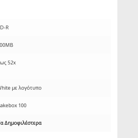
D-R
700MB
ως 52x
hite με λογότυπο
akebox 100
α Δημοφιλέστερα