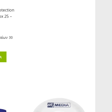
otection
x 25 –
ταίων 30
ι