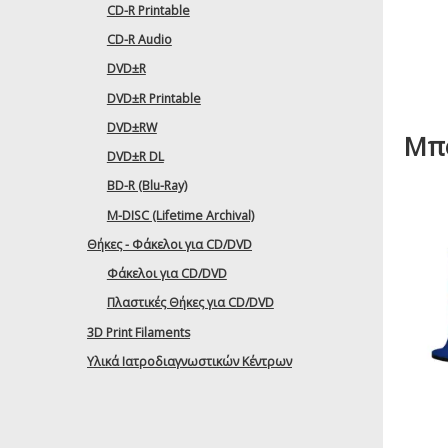
CD-R Printable
CD-R Audio
DVD±R
DVD±R Printable
DVD±RW
Μπο
DVD±R DL
BD-R (Blu-Ray)
M-DISC (Lifetime Archival)
Θήκες - Φάκελοι για CD/DVD
Φάκελοι για CD/DVD
Πλαστικές Θήκες για CD/DVD
3D Print Filaments
Υλικά Ιατροδιαγνωστικών Κέντρων