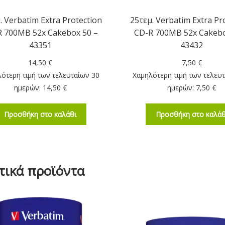
. Verbatim Extra Protection
25τεμ. Verbatim Extra Pr
 700MB 52x Cakebox 50 –
CD-R 700MB 52x Cakebo
43351
43432
14,50
€
7,50
€
ότερη τιμή των τελευταίων 30
Χαμηλότερη τιμή των τελευ
ημερών:
14,50
€
ημερών:
7,50
€
Προσθήκη στο καλάθι
Προσθήκη στο καλάθ
τικά προϊόντα