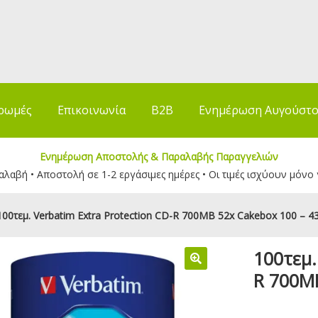
ρωμές
Επικοινωνία
B2B
Ενημέρωση Αυγούστ
Ενημέρωση Αποστολής & Παραλαβής Παραγγελιών
λαβή • Αποστολή σε 1-2 εργάσιμες ημέρες • Οι τιμές ισχύουν μόνο 
100τεμ. Verbatim Extra Protection CD-R 700MB 52x Cakebox 100 – 4
100τεμ.
R 700MB