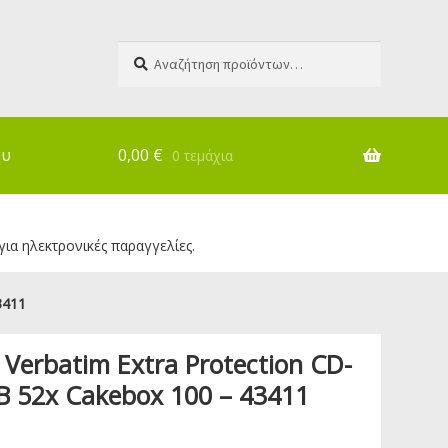
Αναζήτηση
Αναζήτηση
για:
ου
0,00
€
0 τεμάχια
για ηλεκτρονικές παραγγελίες.
3411
 Verbatim Extra Protection CD-
 52x Cakebox 100 – 43411