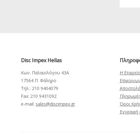
Disc Impex Hellas
Πληροφ
Κων. Παλαιολόγου 43Α
Η Εταιρεί
17564 Π. Φάληρο
Επικοινω
Τηλ.: 210 9404079
Αποστολέ
Fax: 210 9431092
Πληρωμέ
e-mail:
sales@discimpex.gr
Όροι Χρή
Εγγραφή 