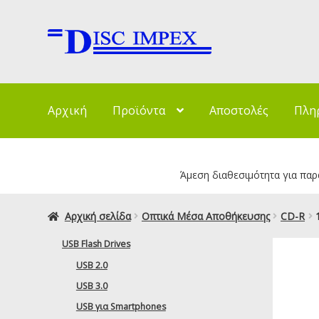
Απευθείας
Μετάβαση
μετάβαση
σε
στην
περιεχόμενο
πλοήγηση
Αρχική
Προϊόντα
Αποστολές
Πλη
Άμεση διαθεσιμότητα για παρα
Αρχική σελίδα
Οπτικά Μέσα Αποθήκευσης
CD-R
USB Flash Drives
USB 2.0
USB 3.0
USB για Smartphones