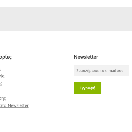
ορίες
Newsletter
α
νία
ς
ς
σης
στο Newsletter