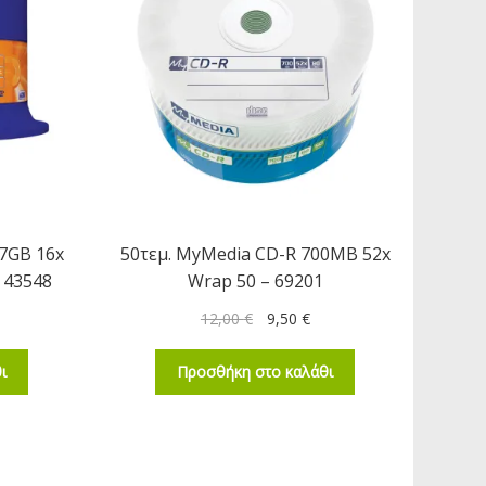
.7GB 16x
50τεμ. MyMedia CD-R 700MB 52x
– 43548
Wrap 50 – 69201
12,00
€
9,50
€
ι
Προσθήκη στο καλάθι