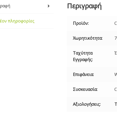
43411
Περιγραφή
γραφή
ποσότητα
έον πληροφορίες
Προϊόν:
C
Χωρητικότητα:
Ταχύτητα
Έ
Εγγραφής:
Επιφάνεια:
W
Συσκευασία:
C
Αξιολογήσεις:
Τ