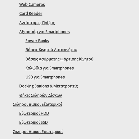
Web Cameras
Card Reader
Αντάπτορες Πρίζας
Αξεσουάρ για Smartphones
Power Banks
Βάσεις Κινητού Αυτοκινήτου
Βάσεις Ασύρματης Φόρτισης Κινητού
Καλώδια για Smartphones
USB για Smartphones
Docking Stations & Μετατροπείς
Θήκες Σκληρών Δίσκων
Σκληροί Δίσκοι Εξωτερικοί
Εξωτερικοί HDD
Εξωτερικοί SSD
Σκληροί Δίσκοι Εσωτερικοί