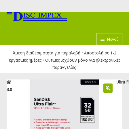
Απευθείας
Μετάβαση
μετάβαση
σε
στην
περιεχόμενο
πλοήγηση
κταση
Μενού
-
Άμεση διαθεσιμότητα για παραλαβή • Αποστολή σε 1-2
ύ
εργάσιμες ημέρες • Οι τιμές ισχύουν μόνο για ηλεκτρονικές
παραγγελίες.
Αρχική σελίδα
USB Flash Drives
USB 3.0
SanDisk Ultra F
3.0 Drive 32GB Blue | SDCZ73-032G-G46B