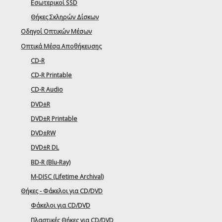
Εσωτερικοί SSD
Θήκες Σκληρών Δίσκων
Οδηγοί Οπτικών Μέσων
Οπτικά Μέσα Αποθήκευσης
CD-R
CD-R Printable
CD-R Audio
DVD±R
DVD±R Printable
DVD±RW
DVD±R DL
BD-R (Blu-Ray)
M-DISC (Lifetime Archival)
Θήκες - Φάκελοι για CD/DVD
Φάκελοι για CD/DVD
Πλαστικές Θήκες για CD/DVD