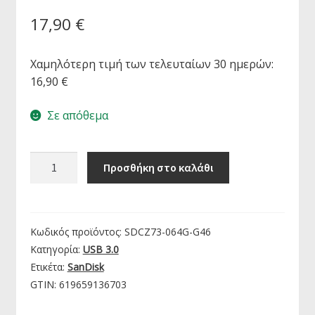
17,90
€
Χαμηλότερη τιμή των τελευταίων 30 ημερών:
16,90
€
Σε απόθεμα
SanDisk
Προσθήκη στο καλάθι
Ultra
Flair
USB
3.0
Κωδικός προϊόντος:
SDCZ73-064G-G46
Drive
Κατηγορία:
USB 3.0
64GB
Ετικέτα:
SanDisk
|
GTIN:
619659136703
SDCZ73-