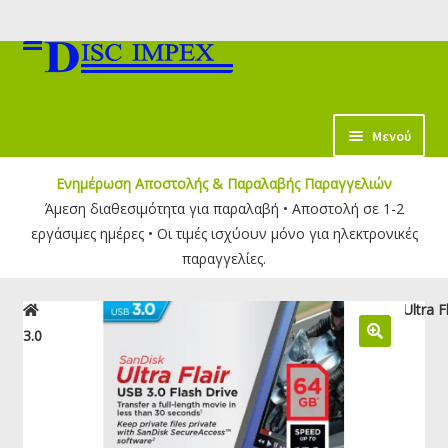
Απευθείας
Μετάβαση
μετάβαση
σε
στην
περιεχόμενο
πλοήγηση
κταση
Μενού
-
Ενημέρωση Αποστολής & Παραλαβής Παραγγελιών
ύ
Άμεση διαθεσιμότητα για παραλαβή • Αποστολή σε 1-2
εργάσιμες ημέρες • Οι τιμές ισχύουν μόνο για ηλεκτρονικές
παραγγελίες.
Αρχική σελίδα
USB Flash Drives
USB 3.0
SanDisk Ultra F
3.0 Drive 64GB | SDCZ73-064G