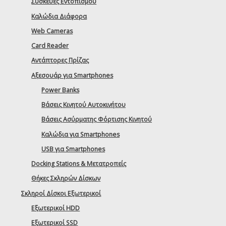
Συσκευές Εντοπισμού
Καλώδια Διάφορα
Web Cameras
Card Reader
Αντάπτορες Πρίζας
Αξεσουάρ για Smartphones
Power Banks
Βάσεις Κινητού Αυτοκινήτου
Βάσεις Ασύρματης Φόρτισης Κινητού
Καλώδια για Smartphones
USB για Smartphones
Docking Stations & Μετατροπείς
Θήκες Σκληρών Δίσκων
Σκληροί Δίσκοι Εξωτερικοί
Εξωτερικοί HDD
Εξωτερικοί SSD