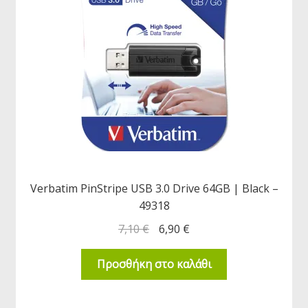
Verbatim PinStripe USB 3.0 Drive 64GB | Black –
49318
7,10
€
6,90
€
Προσθήκη στο καλάθι