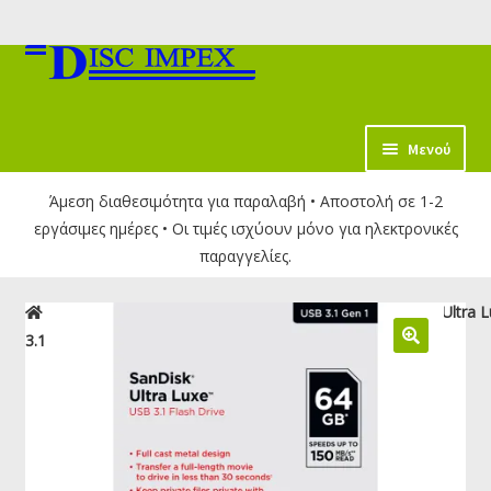
Απευθείας
Μετάβαση
μετάβαση
σε
στην
περιεχόμενο
πλοήγηση
κταση
Μενού
-
Άμεση διαθεσιμότητα για παραλαβή • Αποστολή σε 1-2
ύ
εργάσιμες ημέρες • Οι τιμές ισχύουν μόνο για ηλεκτρονικές
παραγγελίες.
Αρχική σελίδα
USB Flash Drives
USB 3.0
SanDisk Ultra 
3.1 Drive 64GB | SDCZ74-064G