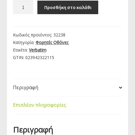
Verbatim
Προσθήκη στο καλάθι
Φορητή
Touchscreen
Οθόνη
15.6”
Κωδικός προϊόντος:
32238
Ultra
Κατηγορία:
Φορητές Οθόνες
HD
Ετικέτα:
Verbatim
4K
GTIN:
023942322115
PMT-
15-
4K
|
Περιγραφή
32238
ποσότητα
Επιπλέον πληροφορίες
Περιγραφή