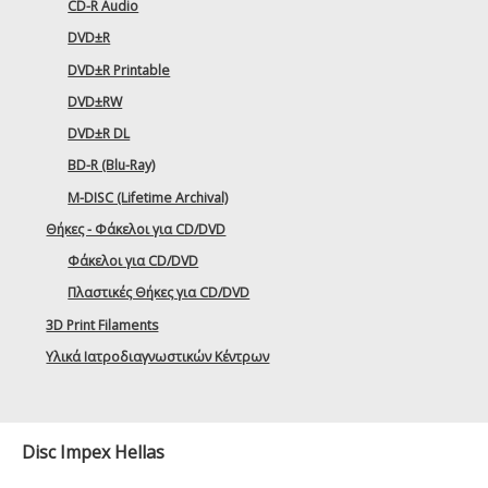
CD-R Audio
DVD±R
DVD±R Printable
DVD±RW
DVD±R DL
BD-R (Blu-Ray)
M-DISC (Lifetime Archival)
Θήκες - Φάκελοι για CD/DVD
Φάκελοι για CD/DVD
Πλαστικές Θήκες για CD/DVD
3D Print Filaments
Υλικά Ιατροδιαγνωστικών Κέντρων
Disc Impex Hellas