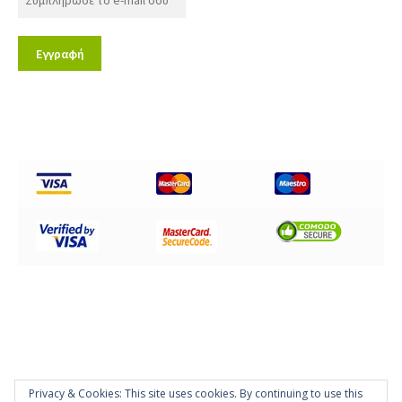
Privacy & Cookies: This site uses cookies. By continuing to use this
© Disc Impex Hellas 2026