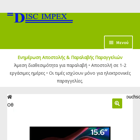
Απευθείας
Μετάβαση
μετάβαση
σε
στην
περιεχόμενο
πλοήγηση
κταση
Μενού
-
Ενημέρωση Αποστολής & Παραλαβής Παραγγελιών
ύ
Άμεση διαθεσιμότητα για παραλαβή • Αποστολή σε 1-2
εργάσιμες ημέρες • Οι τιμές ισχύουν μόνο για ηλεκτρονικές
παραγγελίες.
Αρχική σελίδα
Φορητές Οθόνες
Verbatim Φορητή Touchs
Οθόνη 15.6” Ultra HD 4K PMT-15-4K | 32238