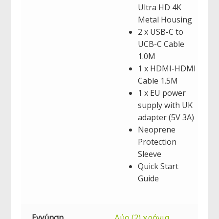
Ultra HD 4K
Metal Housing
2 x USB-C to
UCB-C Cable
1.0M
1 x HDMI-HDMI
Cable 1.5M
1 x EU power
supply with UK
adapter (5V 3A)
Neoprene
Protection
Sleeve
Quick Start
Guide
Εγγύηση
Δύο (2) χρόνια