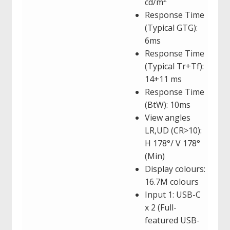
cd/m
Response Time
(Typical GTG):
6ms
Response Time
(Typical Tr+Tf):
14+11 ms
Response Time
(BtW): 10ms
View angles
LR,UD (CR>10):
H 178°/ V 178°
(Min)
Display colours:
16.7M colours
Input 1: USB-C
x 2 (Full-
featured USB-