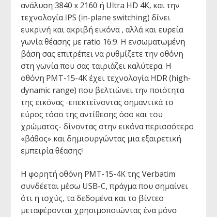
ανάλυση 3840 x 2160 ή Ultra HD 4K, και την
τεχνολογία IPS (in-plane switching) δίνει
ευκρινή και ακριβή εικόνα , αλλά και ευρεία
γωνία θέασης με ratio 16:9. Η ενσωματωμένη
βάση σας επιτρέπει να ρυθμίζετε την οθόνη
στη γωνία που σας ταιριάζει καλύτερα. Η
οθόνη PMT-15-4K έχει τεχνολογία HDR (high-
dynamic range) που βελτιώνει την ποιότητα
της εικόνας -επεκτείνοντας σημαντικά το
εύρος τόσο της αντίθεσης όσο και του
χρώματος- δίνοντας στην εικόνα περισσότερο
«βάθος» και δημιουργώντας μια εξαιρετική
εμπειρία θέασης!
Η φορητή οθόνη PMT-15-4K της Verbatim
συνδέεται μέσω USB-C, πράγμα που σημαίνει
ότι η ισχύς, τα δεδομένα και το βίντεο
μεταφέρονται χρησιμοποιώντας ένα μόνο