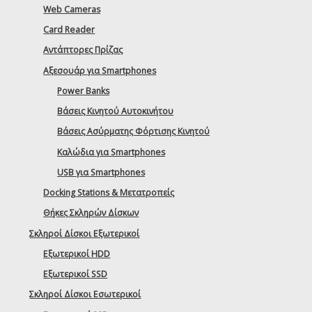
Web Cameras
Card Reader
Αντάπτορες Πρίζας
Αξεσουάρ για Smartphones
Power Banks
Βάσεις Κινητού Αυτοκινήτου
Βάσεις Ασύρματης Φόρτισης Κινητού
Καλώδια για Smartphones
USB για Smartphones
Docking Stations & Μετατροπείς
Θήκες Σκληρών Δίσκων
Σκληροί Δίσκοι Εξωτερικοί
Εξωτερικοί HDD
Εξωτερικοί SSD
Σκληροί Δίσκοι Εσωτερικοί