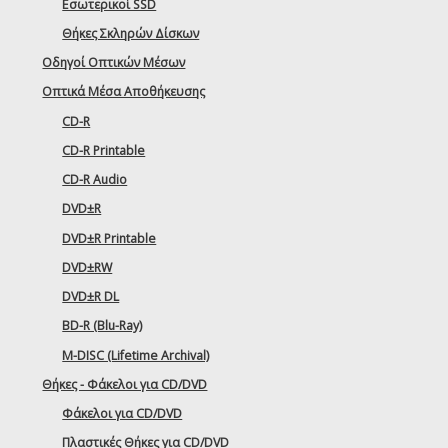
Εσωτερικοί SSD
Θήκες Σκληρών Δίσκων
Οδηγοί Οπτικών Μέσων
Οπτικά Μέσα Αποθήκευσης
CD-R
CD-R Printable
CD-R Audio
DVD±R
DVD±R Printable
DVD±RW
DVD±R DL
BD-R (Blu-Ray)
M-DISC (Lifetime Archival)
Θήκες - Φάκελοι για CD/DVD
Φάκελοι για CD/DVD
Πλαστικές Θήκες για CD/DVD