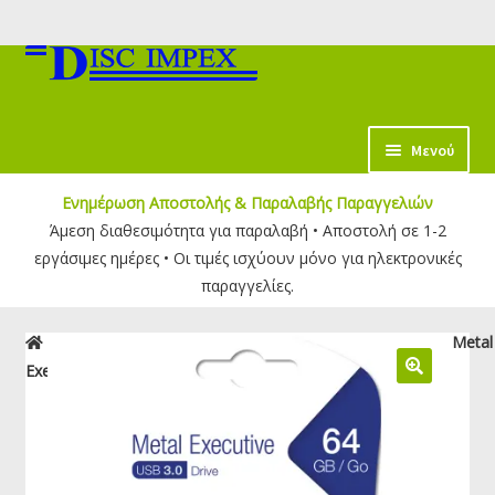
Απευθείας
Μετάβαση
μετάβαση
σε
στην
περιεχόμενο
πλοήγηση
κταση
Μενού
-
Ενημέρωση Αποστολής & Παραλαβής Παραγγελιών
ύ
Άμεση διαθεσιμότητα για παραλαβή • Αποστολή σε 1-2
εργάσιμες ημέρες • Οι τιμές ισχύουν μόνο για ηλεκτρονικές
παραγγελίες.
Αρχική σελίδα
USB Flash Drives
USB 3.0
Verbatim Metal
Executive USB 3.0 Drive 64GB | Gold – 99106