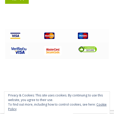
Privacy & Cookies: This site uses cookies. By continuing to use this
© Disc Impex Hellas 2026
website, you agree to their use.
Powered by
Papaki Managed WordPress with WooCommerce
To find out more, including how to control cookies, see here:
Cookie
Policy