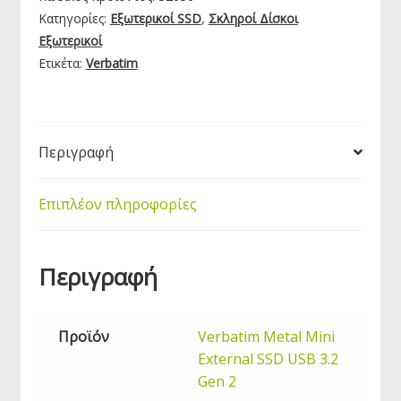
Gen
Κατηγορίες:
Εξωτερικοί SSD
,
Σκληροί Δίσκοι
2
Εξωτερικοί
Εξωτερικός
Ετικέτα:
Verbatim
Δίσκος
SSD
512GB
|
Περιγραφή
32030
ποσότητα
Επιπλέον πληροφορίες
Περιγραφή
Προϊόν
Verbatim Metal Mini
External SSD USB 3.2
Gen 2