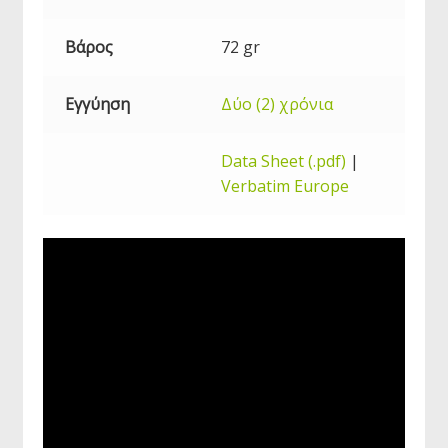
Βάρος
72 gr
Εγγύηση
Δύο (2) χρόνια
Data Sheet (.pdf)
|
Verbatim Europe