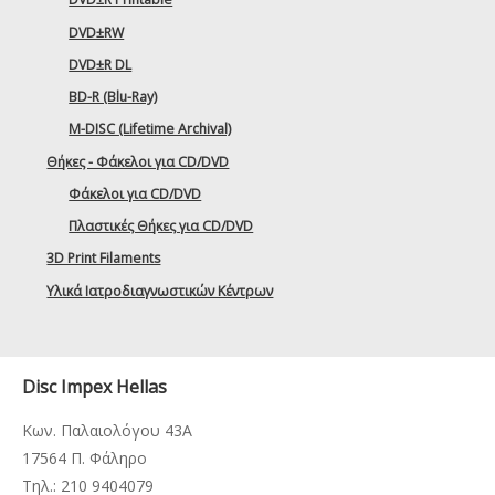
DVD±RW
DVD±R DL
BD-R (Blu-Ray)
M-DISC (Lifetime Archival)
Θήκες - Φάκελοι για CD/DVD
Φάκελοι για CD/DVD
Πλαστικές Θήκες για CD/DVD
3D Print Filaments
Υλικά Ιατροδιαγνωστικών Κέντρων
Disc Impex Hellas
Κων. Παλαιολόγου 43Α
17564 Π. Φάληρο
Τηλ.: 210 9404079