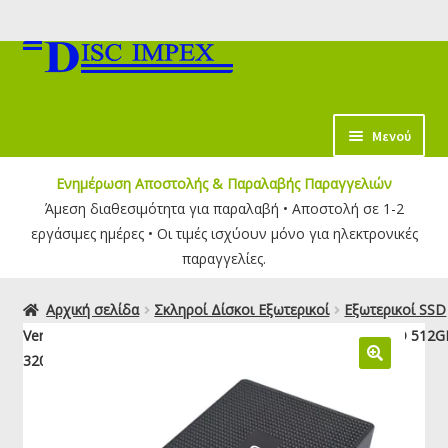
Απευθείας
Μετάβαση
μετάβαση
σε
στην
περιεχόμενο
πλοήγηση
κταση
Μενού
-
Ενημέρωση Αποστολής & Παραλαβής Παραγγελιών
ύ
Άμεση διαθεσιμότητα για παραλαβή • Αποστολή σε 1-2
εργάσιμες ημέρες • Οι τιμές ισχύουν μόνο για ηλεκτρονικές
παραγγελίες.
Αρχική σελίδα
Σκληροί Δίσκοι Εξωτερικοί
Εξωτερικοί SSD
Verbatim Metal Mini USB 3.2 Gen 2 Εξωτερικός Δίσκος SSD 512G
32030