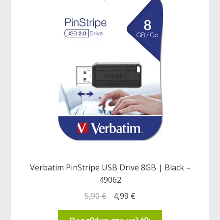
Verbatim PinStripe USB Drive 8GB | Black –
49062
5,90
€
4,99
€