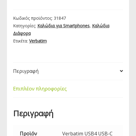
USB-
C
σε
Κωδικός προϊόντος:
31847
USB-
Κατηγορίες:
Καλώδια για Smartphones
,
Καλώδια
C
Διάφορα
Καλώδιο
Ετικέτα:
Verbatim
40Gbps
240W
PD
120cm
Περιγραφή
Braided
Μαύρο
Επιπλέον πληροφορίες
|
31847
ποσότητα
Περιγραφή
Προϊόν
Verbatim USB4 USB-C