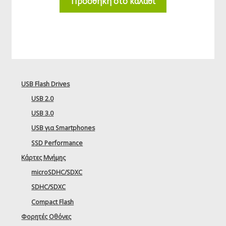
Προσθήκη στο καλάθι
USB Flash Drives
USB 2.0
USB 3.0
USB για Smartphones
SSD Performance
Κάρτες Μνήμης
microSDHC/SDXC
SDHC/SDXC
Compact Flash
Φορητές Οθόνες