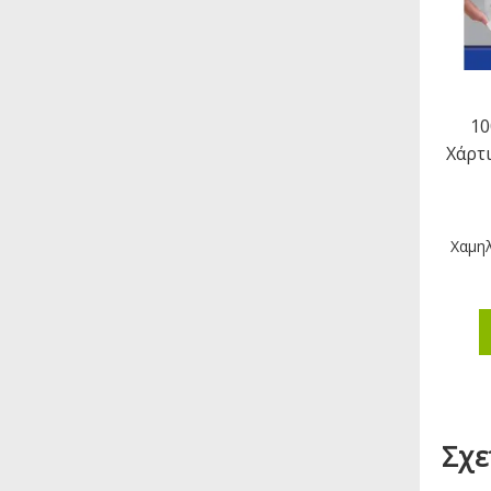
10
Χάρτ
Χαμηλ
Σχε