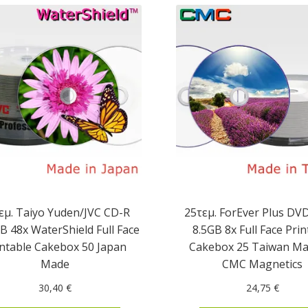
εμ. Taiyo Yuden/JVC CD-R
25τεμ. ForEver Plus DV
 48x WaterShield Full Face
8.5GB 8x Full Face Prin
intable Cakebox 50 Japan
Cakebox 25 Taiwan Ma
Made
CMC Magnetics
30,40
€
24,75
€