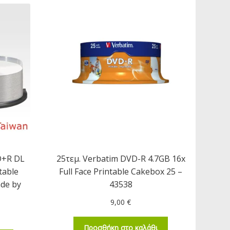
D+R DL
25τεμ. Verbatim DVD-R 4.7GB 16x
table
Full Face Printable Cakebox 25 –
de by
43538
9,00
€
Προσθήκη στο καλάθι