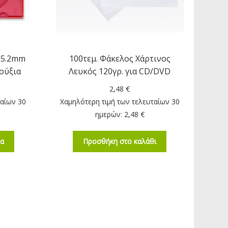
 5.2mm
100τεμ. Φάκελος Χάρτινος
ούξια
Λευκός 120γρ. για CD/DVD
2,48
€
ταίων 30
Χαμηλότερη τιμή των τελευταίων 30
ημερών:
2,48
€
ρα
Προσθήκη στο καλάθι