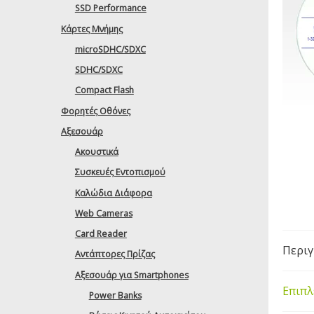
SSD Performance
Κάρτες Μνήμης
microSDHC/SDXC
SDHC/SDXC
Compact Flash
Φορητές Οθόνες
Αξεσουάρ
Ακουστικά
Συσκευές Εντοπισμού
Καλώδια Διάφορα
Web Cameras
Card Reader
Περι
Αντάπτορες Πρίζας
Αξεσουάρ για Smartphones
Επιπλ
Power Banks