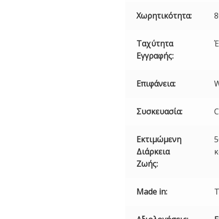
Χωρητικότητα:
8
Ταχύτητα
Έ
Εγγραφής:
Επιφάνεια:
W
Συσκευασία:
C
Εκτιμώμενη
5
Διάρκεια
κ
Ζωής:
Made in:
T