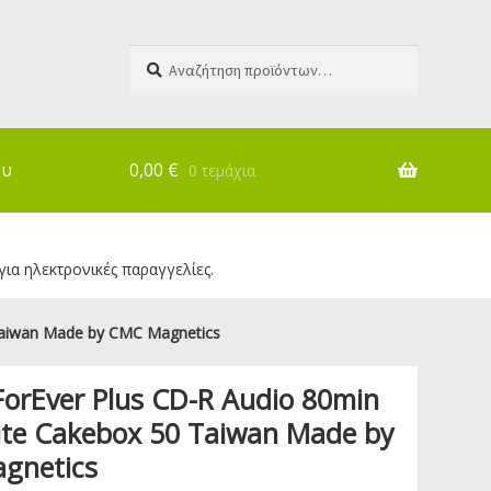
Αναζήτηση
Αναζήτηση
για:
ου
0,00
€
0 τεμάχια
για ηλεκτρονικές παραγγελίες.
 Taiwan Made by CMC Magnetics
ForEver Plus CD-R Audio 80min
te Cakebox 50 Taiwan Made by
gnetics