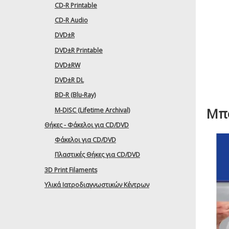
CD-R Printable
CD-R Audio
DVD±R
DVD±R Printable
DVD±RW
DVD±R DL
BD-R (Blu-Ray)
Μπο
M-DISC (Lifetime Archival)
Θήκες - Φάκελοι για CD/DVD
Φάκελοι για CD/DVD
Πλαστικές Θήκες για CD/DVD
3D Print Filaments
Υλικά Ιατροδιαγνωστικών Κέντρων