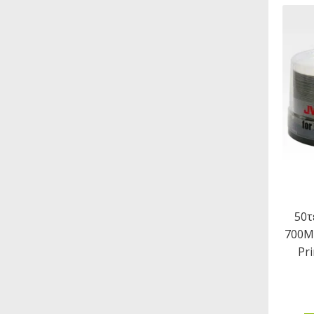
50τ
700MB
Pr