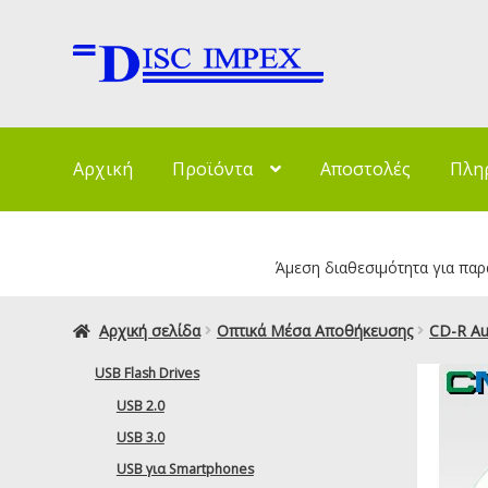
Απευθείας
Μετάβαση
μετάβαση
σε
στην
περιεχόμενο
πλοήγηση
Αρχική
Προϊόντα
Αποστολές
Πλη
Άμεση διαθεσιμότητα για παρα
Αρχική σελίδα
Οπτικά Μέσα Αποθήκευσης
CD-R Au
USB Flash Drives
USB 2.0
USB 3.0
USB για Smartphones