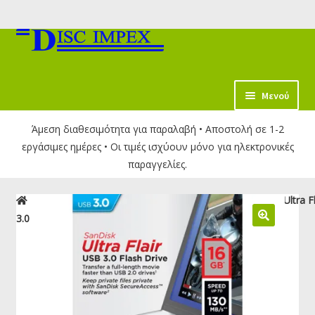
Απευθείας
Μετάβαση
μετάβαση
σε
στην
περιεχόμενο
πλοήγηση
κταση
Μενού
-
Άμεση διαθεσιμότητα για παραλαβή • Αποστολή σε 1-2
ύ
εργάσιμες ημέρες • Οι τιμές ισχύουν μόνο για ηλεκτρονικές
παραγγελίες.
Αρχική σελίδα
USB Flash Drives
USB 3.0
SanDisk Ultra F
3.0 Drive 16GB | SDCZ73-016G