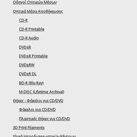
Οδηγοί Οπτικών Μέσων
Οπτικά Μέσα Αποθήκευσης
CD-R
CD-R Printable
CD-R Audio
DVD±R
DVD±R Printable
DVD±RW
DVD±R DL
BD-R (Blu-Ray)
M-DISC (Lifetime Archival)
Θήκες - Φάκελοι για CD/DVD
Φάκελοι για CD/DVD
Πλαστικές Θήκες για CD/DVD
3D Print Filaments
Υλικά Ιατροδιαγνωστικών Κέντρων